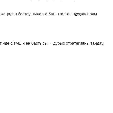
із жаңадан бастаушыларға бағытталған нұсқауларды
нде сіз үшін ең бастысы — дұрыс стратегияны таңдау.