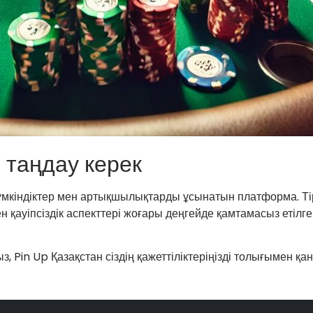
 таңдау керек
үмкіндіктер мен артықшылықтарды ұсынатын платформа. Тір
қауіпсіздік аспекттері жоғары деңгейде қамтамасыз етілге
, Pin Up Қазақстан сіздің қажеттіліктеріңізді толығымен 