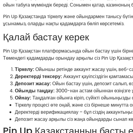
ойын табуға мүмкіндік береді. Сонымен қатар, казиноның 
Pin Up Қазақстанда тіркелу және ойындармен танысу бүг
ұсынамыз, оларды нақты қадамдарға бөліп көрсетеміз.
Қалай бастау керек
Pin Up Қазақстан платформасында ойын бастау үшін бірн
Төмендегі қадамдарды орындау арқылы сіз Pin Up Қазақс
Ойыншы ретінде аккаунт жасау үшін, веб-сай
Тіркелу:
Аккаунт қауіпсіздігін қамтамасыз
Деректерді тексеру:
Ойын бастау үшін, депозит салып, 
Депозит жасау:
3000-нан астам ойыннан өзіңізге
Ойынды таңдау:
Таңдалған ойынға кіріп, сүйікті ойыныңызды ой
Ойнау:
Тіркелу процесі өте оңай, және сіз бірнеше минутта
Деректерді верификациялау – бұл сіздің аккаунтыңыз
Депозит жасау арқылы сіз жаңа ойындарды сынап көр
Pin Up Қазақстанның басты е