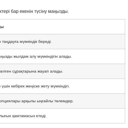
ері бар екенін түсіну маңызды.
ды
таңдауға мүмкіндік береді.
ызды жылдам алу мүмкіндігін алады.
елген сұрақтарына жауап алады.
шін көбірек жеңіске жету мүмкіндігі.
 опциялары арқылы ыңғайлы төлемдер.
ығын қамтамасыз етеді.